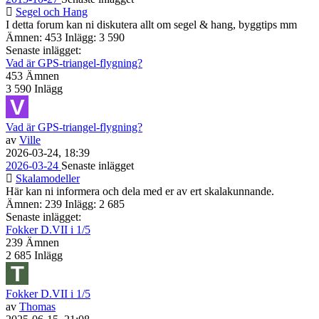
Segel och Hang
I detta forum kan ni diskutera allt om segel & hang, byggtips mm
Ämnen: 453 Inlägg: 3 590
Senaste inlägget:
Vad är GPS-triangel-flygning?
453
Ämnen
3 590
Inlägg
Vad är GPS-triangel-flygning?
av
Ville
2026-03-24, 18:39
2026-03-24
Senaste inlägget
Skalamodeller
Här kan ni informera och dela med er av ert skalakunnande.
Ämnen: 239 Inlägg: 2 685
Senaste inlägget:
Fokker D.VII i 1/5
239
Ämnen
2 685
Inlägg
Fokker D.VII i 1/5
av
Thomas