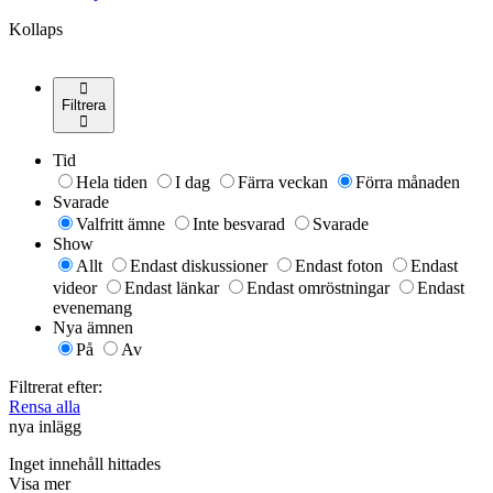
Kollaps
Filtrera
Tid
Hela tiden
I dag
Färra veckan
Förra månaden
Svarade
Valfritt ämne
Inte besvarad
Svarade
Show
Allt
Endast diskussioner
Endast foton
Endast
videor
Endast länkar
Endast omröstningar
Endast
evenemang
Nya ämnen
På
Av
Filtrerat efter:
Rensa alla
nya inlägg
Inget innehåll hittades
Visa mer