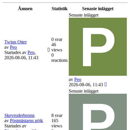
Ämnen
Statistik
Senaste inlägget
Senaste inlägget
0 svar
Twinn Otter
46
av
Peo
views
Startades av
Peo
,
0
2026-08-06, 11:43
reactions
av
Peo
2026-08-06, 11:43
Senaste inlägget
Skevroderbroms
8 svar
av
Pöstmästarns pöjk
165
Startades av
views