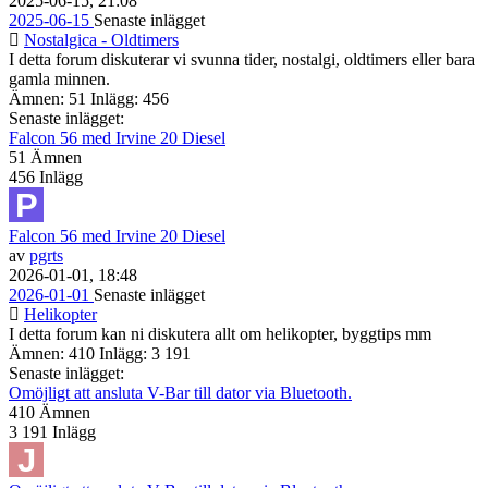
2025-06-15, 21:08
2025-06-15
Senaste inlägget
Nostalgica - Oldtimers
I detta forum diskuterar vi svunna tider, nostalgi, oldtimers eller bara
gamla minnen.
Ämnen: 51 Inlägg: 456
Senaste inlägget:
Falcon 56 med Irvine 20 Diesel
51
Ämnen
456
Inlägg
Falcon 56 med Irvine 20 Diesel
av
pgrts
2026-01-01, 18:48
2026-01-01
Senaste inlägget
Helikopter
I detta forum kan ni diskutera allt om helikopter, byggtips mm
Ämnen: 410 Inlägg: 3 191
Senaste inlägget:
Omöjligt att ansluta V-Bar till dator via Bluetooth.
410
Ämnen
3 191
Inlägg