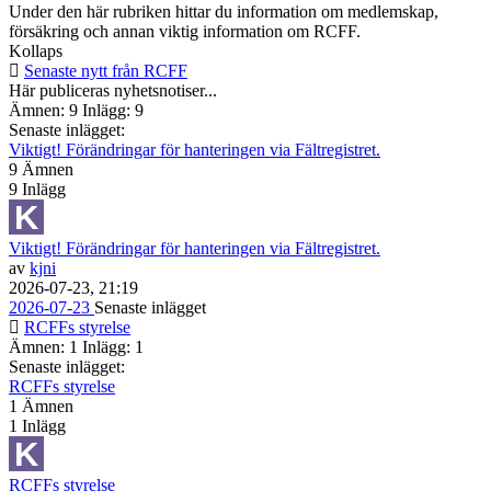
Under den här rubriken hittar du information om medlemskap,
försäkring och annan viktig information om RCFF.
Kollaps
Senaste nytt från RCFF
Här publiceras nyhetsnotiser...
Ämnen: 9 Inlägg: 9
Senaste inlägget:
Viktigt! Förändringar för hanteringen via Fältregistret.
9
Ämnen
9
Inlägg
Viktigt! Förändringar för hanteringen via Fältregistret.
av
kjni
2026-07-23, 21:19
2026-07-23
Senaste inlägget
RCFFs styrelse
Ämnen: 1 Inlägg: 1
Senaste inlägget:
RCFFs styrelse
1
Ämnen
1
Inlägg
RCFFs styrelse