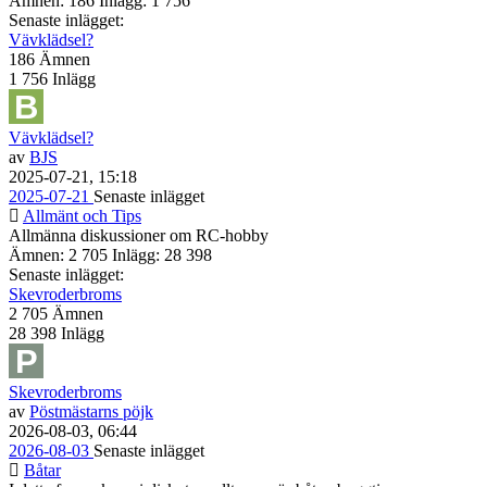
Ämnen: 186 Inlägg: 1 756
Senaste inlägget:
Vävklädsel?
186
Ämnen
1 756
Inlägg
Vävklädsel?
av
BJS
2025-07-21, 15:18
2025-07-21
Senaste inlägget
Allmänt och Tips
Allmänna diskussioner om RC-hobby
Ämnen: 2 705 Inlägg: 28 398
Senaste inlägget:
Skevroderbroms
2 705
Ämnen
28 398
Inlägg
Skevroderbroms
av
Pöstmästarns pöjk
2026-08-03, 06:44
2026-08-03
Senaste inlägget
Båtar