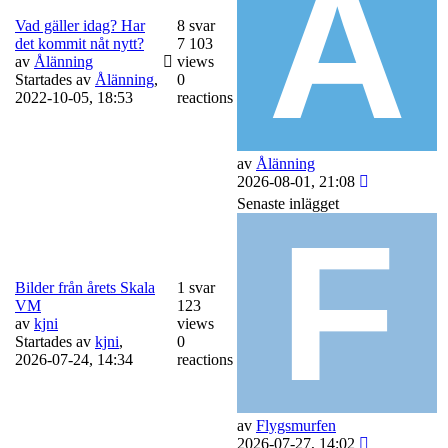
Vad gäller idag? Har
8 svar
det kommit nåt nytt?
7 103
av
Ålänning
views
Startades av
Ålänning
,
0
2022-10-05, 18:53
reactions
av
Ålänning
2026-08-01, 21:08
Senaste inlägget
Bilder från årets Skala
1 svar
VM
123
av
kjni
views
Startades av
kjni
,
0
2026-07-24, 14:34
reactions
av
Flygsmurfen
2026-07-27, 14:02