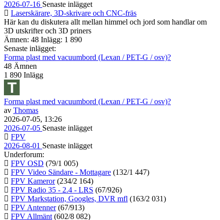
2026-07-16
Senaste inlägget
Laserskärare, 3D-skrivare och CNC-fräs
Här kan du diskutera allt mellan himmel och jord som handlar om
3D utskrifter och 3D priners
Ämnen: 48 Inlägg: 1 890
Senaste inlägget:
Forma plast med vacuumbord (Lexan / PET-G / osv)?
48
Ämnen
1 890
Inlägg
Forma plast med vacuumbord (Lexan / PET-G / osv)?
av
Thomas
2026-07-05, 13:26
2026-07-05
Senaste inlägget
FPV
2026-08-01
Senaste inlägget
Underforum:
FPV OSD
(79/1 005)
FPV Video Sändare - Mottagare
(132/1 447)
FPV Kameror
(234/2 164)
FPV Radio 35 - 2.4 - LRS
(67/926)
FPV Markstation, Googles, DVR mfl
(163/2 031)
FPV Antenner
(67/913)
FPV Allmänt
(602/8 082)