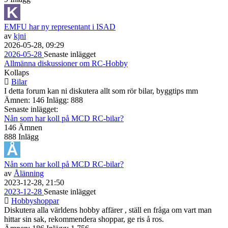
EMFU har ny representant i ISAD
av
kjni
2026-05-28, 09:29
2026-05-28
Senaste inlägget
Allmänna diskussioner om RC-Hobby
Kollaps
Bilar
I detta forum kan ni diskutera allt som rör bilar, byggtips mm
Ämnen: 146 Inlägg: 888
Senaste inlägget:
Nån som har koll på MCD RC-bilar?
146
Ämnen
888
Inlägg
Nån som har koll på MCD RC-bilar?
av
Ålänning
2023-12-28, 21:50
2023-12-28
Senaste inlägget
Hobbyshoppar
Diskutera alla världens hobby affärer , ställ en fråga om vart man
hittar sin sak, rekommendera shoppar, ge ris å ros.