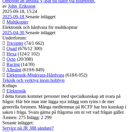
Omöjligt att ansluta V-Bar till dator via Bluetooth.
av
John_Eriksson
2025-09-18, 15:24
2025-09-18
Senaste inlägget
Multikopter
Elektronik och hårdvara för multikoptrar
2025-04-30
Senaste inlägget
Underforum:
Tricopter
(74/1 662)
Quad
(676/12 300)
Hexa
(124/2 102)
Octo
(20/398)
Racing
(14/39)
Allmänt
(619/6 849)
Elektronik-Mjukvara-Hårdvara
(618/6 052)
Teknik och verktyg inom hobbyn
Kollaps
Elektronik
I detta forum kommer personer med specialkunskap att svara på
frågor. Här bör man inte lägga nya inlägg som ryms i de mer
generella forumen. Många medlemmar på RCFF har bra kunskap i
saken i fråga. Svara gärna på frågorna om ni vet vad frågan gäller.
Ämnen: 275 Inlägg: 2 299
Senaste inlägget:
Service på JR 388 sändare?