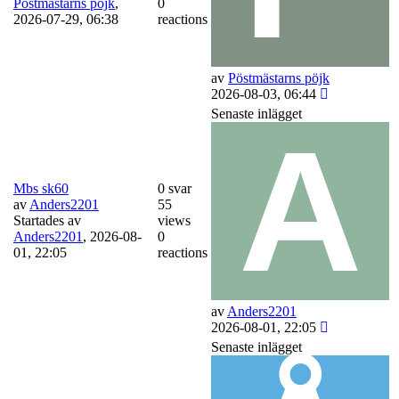
Pöstmästarns pöjk
,
0
2026-07-29, 06:38
reactions
av
Pöstmästarns pöjk
2026-08-03, 06:44
Senaste inlägget
Mbs sk60
0 svar
av
Anders2201
55
Startades av
views
Anders2201
,
2026-08-
0
01, 22:05
reactions
av
Anders2201
2026-08-01, 22:05
Senaste inlägget