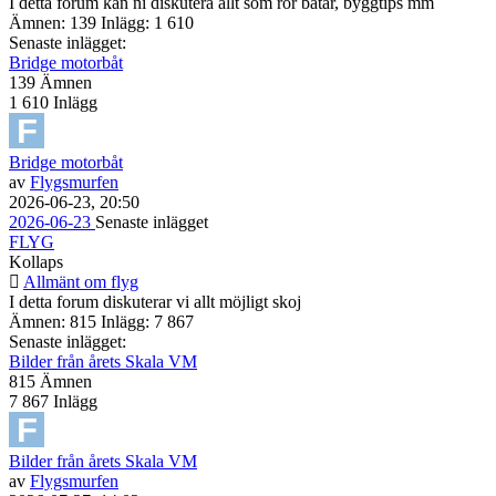
I detta forum kan ni diskutera allt som rör båtar, byggtips mm
Ämnen: 139 Inlägg: 1 610
Senaste inlägget:
Bridge motorbåt
139
Ämnen
1 610
Inlägg
Bridge motorbåt
av
Flygsmurfen
2026-06-23, 20:50
2026-06-23
Senaste inlägget
FLYG
Kollaps
Allmänt om flyg
I detta forum diskuterar vi allt möjligt skoj
Ämnen: 815 Inlägg: 7 867
Senaste inlägget:
Bilder från årets Skala VM
815
Ämnen
7 867
Inlägg
Bilder från årets Skala VM
av
Flygsmurfen