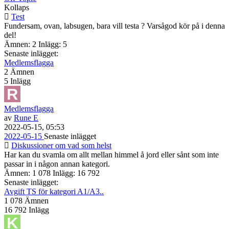
Kollaps
Test
Fundersam, ovan, labsugen, bara vill testa ? Varsågod kör på i denna
del!
Ämnen: 2 Inlägg: 5
Senaste inlägget:
Medlemsflagga
2
Ämnen
5
Inlägg
Medlemsflagga
av
Rune E
2022-05-15, 05:53
2022-05-15
Senaste inlägget
Diskussioner om vad som helst
Har kan du svamla om allt mellan himmel å jord eller sånt som inte
passar in i någon annan kategori.
Ämnen: 1 078 Inlägg: 16 792
Senaste inlägget:
Avgift TS för kategori A1/A3..
1 078
Ämnen
16 792
Inlägg