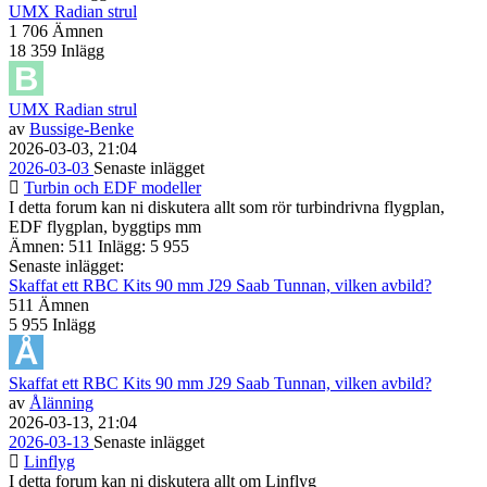
UMX Radian strul
1 706
Ämnen
18 359
Inlägg
UMX Radian strul
av
Bussige-Benke
2026-03-03, 21:04
2026-03-03
Senaste inlägget
Turbin och EDF modeller
I detta forum kan ni diskutera allt som rör turbindrivna flygplan,
EDF flygplan, byggtips mm
Ämnen: 511 Inlägg: 5 955
Senaste inlägget:
Skaffat ett RBC Kits 90 mm J29 Saab Tunnan, vilken avbild?
511
Ämnen
5 955
Inlägg
Skaffat ett RBC Kits 90 mm J29 Saab Tunnan, vilken avbild?
av
Ålänning
2026-03-13, 21:04
2026-03-13
Senaste inlägget
Linflyg
I detta forum kan ni diskutera allt om Linflyg