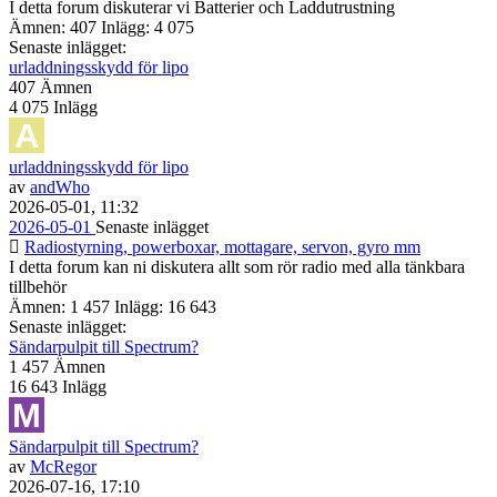
I detta forum diskuterar vi Batterier och Laddutrustning
Ämnen: 407 Inlägg: 4 075
Senaste inlägget:
urladdningsskydd för lipo
407
Ämnen
4 075
Inlägg
urladdningsskydd för lipo
av
andWho
2026-05-01, 11:32
2026-05-01
Senaste inlägget
Radiostyrning, powerboxar, mottagare, servon, gyro mm
I detta forum kan ni diskutera allt som rör radio med alla tänkbara
tillbehör
Ämnen: 1 457 Inlägg: 16 643
Senaste inlägget:
Sändarpulpit till Spectrum?
1 457
Ämnen
16 643
Inlägg
Sändarpulpit till Spectrum?
av
McRegor
2026-07-16, 17:10