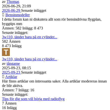
av
Thomas
2026-06-29, 21:09
2026-06-29
Senaste inlägget
Bensinmodeller
I detta forum kan ni diskutera allt som rör bensindrivna flygplan,
byggtips mm
Ämnen: 582 Inlägg: 8 473
Senaste inlägget:
3w110, tänder bara på en cylinder...
582
Ämnen
8 473
Inlägg
3w110, tänder bara på en cylinder...
av
tångarne
2025-09-23, 08:15
2025-09-23
Senaste inlägget
Artiklar
Här finns artiklar om intressanta saker. Alla artiklar modereras innan
de blir aktiva.
Ämnen: 7 Inlägg: 16
Senaste inlägget:
Tips för dig som vill börja med radioflyg
7
Ämnen
16
Inlägg