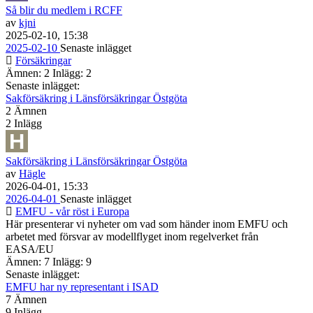
Så blir du medlem i RCFF
av
kjni
2025-02-10, 15:38
2025-02-10
Senaste inlägget
Försäkringar
Ämnen: 2 Inlägg: 2
Senaste inlägget:
Sakförsäkring i Länsförsäkringar Östgöta
2
Ämnen
2
Inlägg
Sakförsäkring i Länsförsäkringar Östgöta
av
Hägle
2026-04-01, 15:33
2026-04-01
Senaste inlägget
EMFU - vår röst i Europa
Här presenterar vi nyheter om vad som händer inom EMFU och
arbetet med försvar av modellflyget inom regelverket från
EASA/EU
Ämnen: 7 Inlägg: 9
Senaste inlägget:
EMFU har ny representant i ISAD
7
Ämnen
9
Inlägg