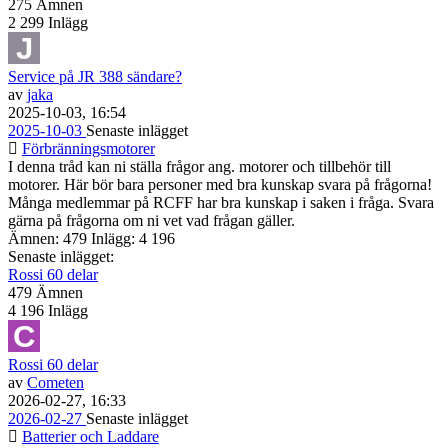
275
Ämnen
2 299
Inlägg
Service på JR 388 sändare?
av
jaka
2025-10-03, 16:54
2025-10-03
Senaste inlägget
Förbränningsmotorer
I denna tråd kan ni ställa frågor ang. motorer och tillbehör till
motorer. Här bör bara personer med bra kunskap svara på frågorna!
Många medlemmar på RCFF har bra kunskap i saken i fråga. Svara
gärna på frågorna om ni vet vad frågan gäller.
Ämnen: 479 Inlägg: 4 196
Senaste inlägget:
Rossi 60 delar
479
Ämnen
4 196
Inlägg
Rossi 60 delar
av
Cometen
2026-02-27, 16:33
2026-02-27
Senaste inlägget
Batterier och Laddare