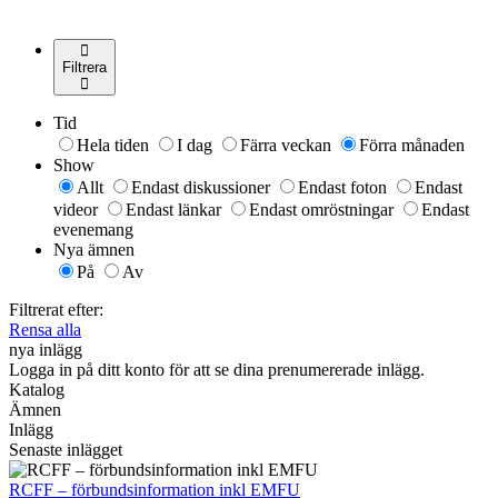
Filtrera
Tid
Hela tiden
I dag
Färra veckan
Förra månaden
Show
Allt
Endast diskussioner
Endast foton
Endast
videor
Endast länkar
Endast omröstningar
Endast
evenemang
Nya ämnen
På
Av
Filtrerat efter:
Rensa alla
nya inlägg
Logga in på ditt konto för att se dina prenumererade inlägg.
Katalog
Ämnen
Inlägg
Senaste inlägget
RCFF – förbundsinformation inkl EMFU