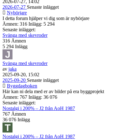
2026-07-27, 14:02
2026-07-27
Senaste inlägget
Nybörjare
I detta forum hjälper vi dig som är nybörjare
Ämnen: 316 Inlägg: 5 294
Senaste inlägget:
Svänga med skevroder
316
Ämnen
5 294
Inlägg
Svänga med skevroder
av
jaka
2025-09-20, 15:02
2025-09-20
Senaste inlägget
Byggdagboken
Här kan ni dela med er av bilder på era byggprojekt
Ämnen: 767 Inlägg: 36 076
Senaste inlägget:
Nostalgi i 200% – J2 från AoH 1987
767
Ämnen
36 076
Inlägg
Nostalgi i 200% – J2 från AoH 1987